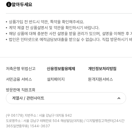
알아두세요
상품가입 전 반드시 약관, 특약을 확인해주세요.
계약 체결 전 상품설명서 및 약관을 확인하시기 바랍니다.
해당 상품에 대해 충분한 사전 설명을 받을 권리가 있으며, 설명을 이해한 후
법인은 인터넷으로 예적금담보대출을 받으실 수 없습니다. 직접 방문하시기 
저축은행 위법신고
신용정보활용체제
개인정보처리방침
서민금융 서비스
설치페이지
원격지원서비스
방문판매 직원조회
계열사 / 관련사이트
(우 06178) 지번주소 : 서울 강남구 대치동 942
도로명주소 : 서울 강남구 테헤란로 504 해성빌딩(대치동) / 디지털뱅킹고객센터(24시간
365일연중무휴) 1544-3637