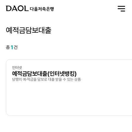
전
체
메
뉴
열
기
예적금담보대출
1
총
건
인터넷
예적금담보대출(인터넷뱅킹)
당행의 예·적금을 담보로 대출 받을 수 있는 상품